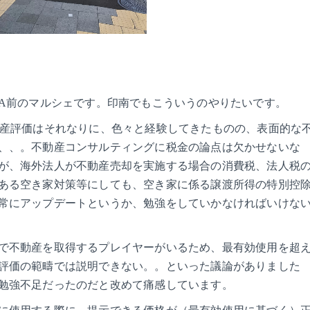
NA前のマルシェです。印南でもこういうのやりたいです。
動産評価はそれなりに、色々と経験してきたものの、表面的な
、、。不動産コンサルティングに税金の論点は欠かせないな
が、海外法人が不動産売却を実施する場合の消費税、法人税
ある空き家対策等にしても、空き家に係る譲渡所得の特別控
常にアップデートというか、勉強をしていかなければいけな
で不動産を取得するプレイヤーがいるため、最有効使用を超
評価の範疇では説明できない。。といった議論がありました
勉強不足だったのだと改めて痛感しています。