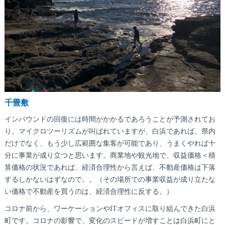
千畳敷
インバウンドの回復には時間がかかるであろうことが予測されてお
り、マイクロツーリズムが叫ばれていますが、白浜であれば、県内
だけでなく、もう少し広範囲な集客が可能であり、うまくやれば十
分に事業が成り立つと思います。商業地や観光地で、収益価格＜積
算価格の状況であれば、経済合理性から言えば、不動産価格は下落
するしかないはずなので。。（その場所での事業収益が成り立たな
い価格で不動産を買うのは、経済合理性に反する。）
コロナ前から、ワーケーションやITオフィスに取り組んできた白浜
町です。コロナの影響で、変化のスピードが増すことは白浜町にと