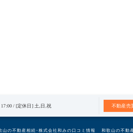
17:00 / [定休日] 土,日,祝
不動産売
歌山の不動産相続･株式会社和みの口コミ情報
和歌山の不動