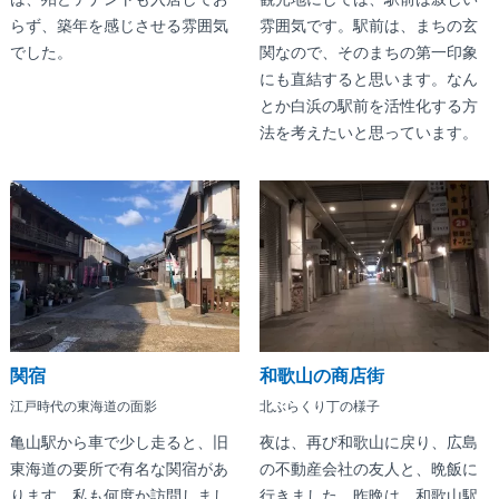
らず、築年を感じさせる雰囲気
雰囲気です。駅前は、まちの玄
でした。
関なので、そのまちの第一印象
にも直結すると思います。なん
とか白浜の駅前を活性化する方
法を考えたいと思っています。
関宿
和歌山の商店街
江戸時代の東海道の面影
北ぶらくり丁の様子
亀山駅から車で少し走ると、旧
夜は、再び和歌山に戻り、広島
東海道の要所で有名な関宿があ
の不動産会社の友人と、晩飯に
ります。私も何度か訪問しまし
行きました。昨晩は、和歌山駅