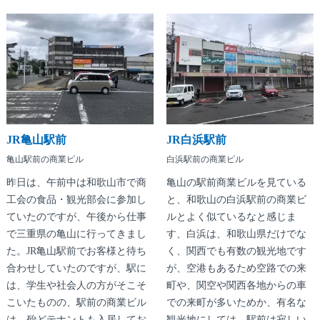
JR亀山駅前
JR白浜駅前
亀山駅前の商業ビル
白浜駅前の商業ビル
昨日は、午前中は和歌山市で商
亀山の駅前商業ビルを見ている
工会の食品・観光部会に参加し
と、和歌山の白浜駅前の商業ビ
ていたのですが、午後から仕事
ルとよく似ているなと感じま
で三重県の亀山に行ってきまし
す、白浜は、和歌山県だけでな
た。JR亀山駅前でお客様と待ち
く、関西でも有数の観光地です
合わせしていたのですが、駅に
が、空港もあるため空路での来
は、学生や社会人の方がそこそ
町や、関空や関西各地からの車
こいたものの、駅前の商業ビル
での来町が多いためか、有名な
は、殆どテナントも入居してお
観光地にしては、駅前は寂しい