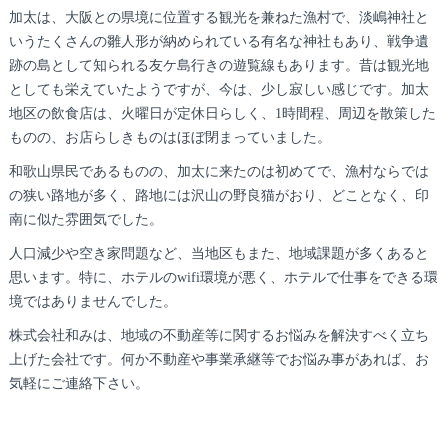
加太は、大阪との県境に位置する観光を兼ねた漁村で、淡嶋神社と
いうたくさんの雛人形が納められている有名な神社もあり、戦争遺
跡の島として知られる友ケ島行きの遊覧線もあります。昔は観光地
としても栄えていたようですが、今は、少し寂しい感じです。加太
地区の飲食店は、火曜日が定休日らしく、1時間程、周辺を散策した
ものの、お店らしきものはほぼ閉まっていました。
和歌山県民であるものの、加太に来たのは初めてで、漁村ならでは
の狭い路地が多く、路地には沢山の野良猫がおり、どことなく、印
南に似た雰囲気でした。
人口減少や空き家問題など、当地区もまた、地域課題が多くあると
思います。特に、ホテルのwifi環境が悪く、ホテルで仕事をできる環
境ではありませんでした。
株式会社和みは、地域の不動産等に関するお悩みを解決すべく立ち
上げた会社です。何か不動産や事業承継等でお悩み事があれば、お
気軽にご連絡下さい。