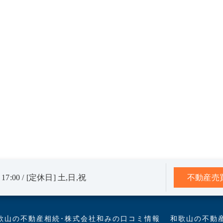
17:00 / [定休日] 土,日,祝
不動産売
歌山の不動産相続･株式会社和みの口コミ情報
和歌山の不動